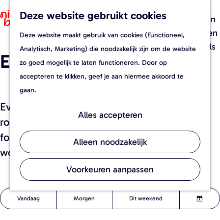
Recepten
Deze website gebruikt cookies
F
Z
Foodverhalen
a
o
M
Evenementen
Deze website maakt gebruik van cookies (Functioneel,
G
v
e
e
Streekwinkels
Analytisch, Marketing) die noodzakelijk zijn om de website
Evenementen
a
o
k
n
zo goed mogelijk te laten functioneren. Door op
n
r
e
u
accepteren te klikken, geef je aan hiermee akkoord te
a
i
n
gaan.
a
e
Evenementen en activiteiten in Brabant
r
t
Alles accepteren
rondom goed eten. Van de leukste
d
e
foodfestivals tot biologische markten en
e
n
Alleen noodzakelijk
workshops fermenteren.
h
o
Voorkeuren aanpassen
m
W
S
W
e
Vandaag
Morgen
Dit weekend
o
K
a
a
p
r
i