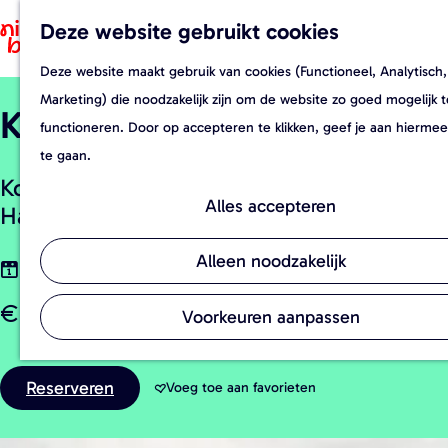
Re
Deze website gebruikt cookies
F
Z
Fo
a
o
M
Ev
Deze website maakt gebruik van cookies (Functioneel, Analytisch,
G
v
e
e
St
Marketing) die noodzakelijk zijn om de website zo goed mogelijk t
Koken met de Tuinders
a
o
k
n
functioneren. Door op accepteren te klikken, geef je aan hierme
n
r
e
u
te gaan.
a
i
n
Koken met de Tuinders bij Tuin de Es in
a
e
Alles accepteren
Haaren.
r
t
d
e
Alleen noodzakelijk
zaterdag 10 oktober
e
n
Bekijk alle data en tijden
vanaf € 65,00 (Volwassenen)
h
Voorkeuren aanpassen
o
m
Reserveren
Voeg toe aan favorieten
Voeg toe aan favorieten
e
p