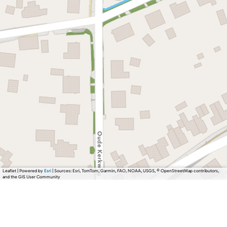
Leaflet
|
Powered by
Esri
| Sources: Esri, TomTom, Garmin, FAO, NOAA, USGS, © OpenStreetMap contributors,
and the GIS User Community