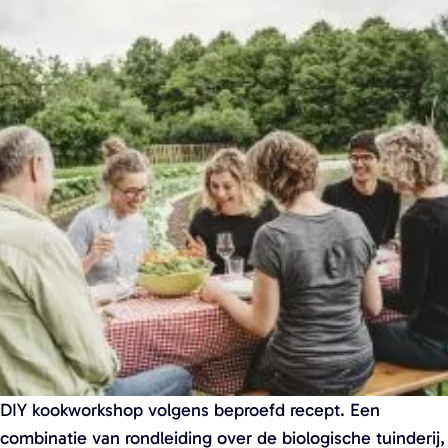
a
g
e
DIY kookworkshop volgens beproefd recept. Een
combinatie van rondleiding over de biologische tuinderij,