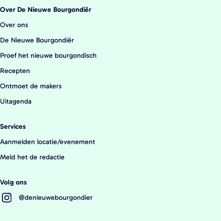
V
Over De Nieuwe Bourgondiër
o
Over ons
g
De Nieuwe Bourgondiër
e
Proef het nieuwe bourgondisch
l
Recepten
z
Ontmoet de makers
a
Uitagenda
n
g
Services
Aanmelden locatie/evenement
Meld het de redactie
Volg ons
@denieuwebourgondier