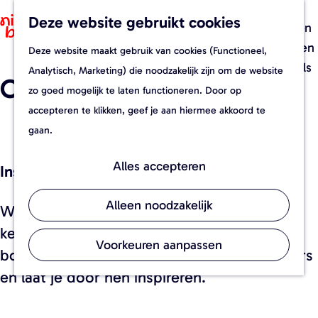
Recepten
Deze website gebruikt cookies
F
Z
Foodverhalen
a
o
M
Evenementen
Deze website maakt gebruik van cookies (Functioneel,
G
v
e
e
Streekwinkels
Analytisch, Marketing) die noodzakelijk zijn om de website
Ontmoet de makers
a
o
k
n
zo goed mogelijk te laten functioneren. Door op
n
r
e
u
accepteren te klikken, geef je aan hiermee akkoord te
a
i
n
gaan.
a
e
r
t
Alles accepteren
Inspirerende foodverhalen
d
e
e
n
Alleen noodzakelijk
Wie zijn die mensen die met zoveel liefde,
h
kennis en lef werken aan het nieuwe
o
Voorkeuren aanpassen
bourgondische Brabant? Ontmoet de makers
m
en laat je door hen inspireren.
e
p