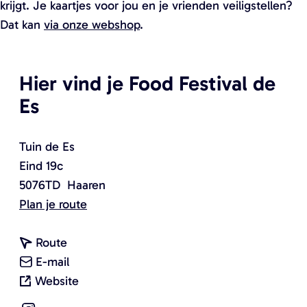
krijgt. Je kaartjes voor jou en je vrienden veiligstellen?
Dat kan
via onze webshop
.
Hier vind je Food Festival de
Es
Tuin de Es
Eind 19c
5076TD
Haaren
n
Plan je route
a
n
a
Route
a
n
r
E-mail
a
a
v
F
Website
r
a
a
o