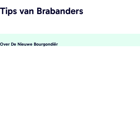
Tips
van Brabanders
Over De Nieuwe Bourgondiër
Over ons
De Nieuwe Bourgondiër
Proef het nieuwe bourgondisch
Recepten
Ontmoet de makers
Uitagenda
Services
Aanmelden locatie/evenement
Meld het de redactie