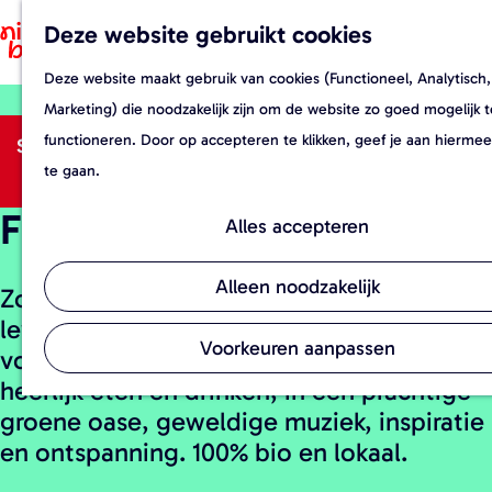
Re
Deze website gebruikt cookies
F
Z
Fo
a
o
M
Ev
Deze website maakt gebruik van cookies (Functioneel, Analytisch,
G
v
e
e
St
Marketing) die noodzakelijk zijn om de website zo goed mogelijk t
a
o
k
n
functioneren. Door op accepteren te klikken, geef je aan hierme
Sorry, deze activiteit is niet meer beschikbaar. Bekijk
n
r
e
u
te gaan.
het
actuele aanbod
voor de beschikbare opties.
a
i
n
Food Festival de Es
a
e
Alles accepteren
r
t
d
e
Alleen noodzakelijk
Zondag 5 juli 2026 vieren we het goede
e
n
leven en het goede eten. Heerlijke vibe,
h
Voorkeuren aanpassen
voor alle leeftijden een relaxte dag met
o
heerlijk eten en drinken, in een prachtige
m
groene oase, geweldige muziek, inspiratie
e
en ontspanning. 100% bio en lokaal.
p