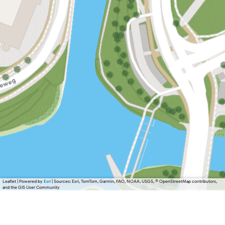
Leaflet
|
Powered by
Esri
| Sources: Esri, TomTom, Garmin, FAO, NOAA, USGS, © OpenStreetMap contributors,
and the GIS User Community