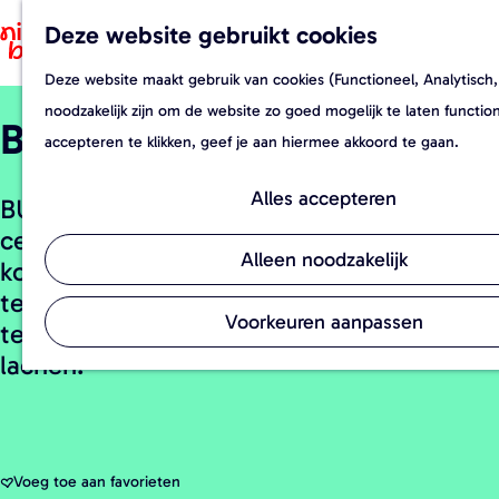
Deze website gebruikt cookies
F
Z
a
o
Deze website maakt gebruik van cookies (Functioneel, Analytisch,
G
v
e
noodzakelijk zijn om de website zo goed mogelijk te laten functi
Buurt
a
o
k
accepteren te klikken, geef je aan hiermee akkoord te gaan.
n
r
e
a
i
n
Alles accepteren
BUURT is het plekje net buiten het
a
e
centrum van 's-Hertogenbosch om lekker
r
t
Alleen noodzakelijk
koffietjes te kunnen drinken, op je laptop
d
e
te kunnen werken, bij te kletsen, de krant
e
n
Voorkeuren aanpassen
te lezen, te lunchen, te borrelen, en te
h
lachen.
o
m
e
p
Voeg toe aan favorieten
Voeg toe aan favorieten