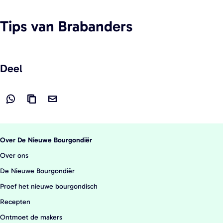
Tips
van Brabanders
Deel
D
L
D
e
i
e
e
n
e
Over De Nieuwe Bourgondiër
l
k
l
Over ons
d
k
d
De Nieuwe Bourgondiër
e
o
e
Proef het nieuwe bourgondisch
z
p
z
e
i
e
Recepten
p
ë
p
Ontmoet de makers