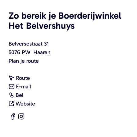
Zo bereik je Boerderijwinkel
Het Belvershuys
Belversestraat 31
5076 PW
Haaren
n
Plan je route
a
n
a
Route
a
n
r
E-mail
B
a
a
B
Bel
o
r
a
v
o
Website
e
B
r
a
e
F
I
r
o
B
n
r
a
n
d
e
o
B
d