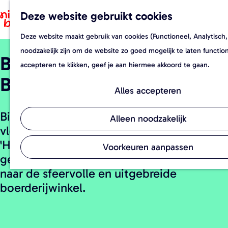
Deze website gebruikt cookies
F
Z
a
o
Deze website maakt gebruik van cookies (Functioneel, Analytisch,
G
v
e
noodzakelijk zijn om de website zo goed mogelijk te laten functi
Boerderijwinkel Het
a
o
k
accepteren te klikken, geef je aan hiermee akkoord te gaan.
n
r
e
Belvershuys
a
i
n
Alles accepteren
a
e
Bij Het Belvershuys in Haaren vind je eigen
r
t
Alleen noodzakelijk
vlees- en streek-producten van goede
d
e
'Huyze'. Waardeer je lokaal en eerlijk
e
n
Voorkeuren aanpassen
geproduceerd voedsel? Dan moet je echt
h
naar de sfeervolle en uitgebreide
o
boerderijwinkel.
m
e
p