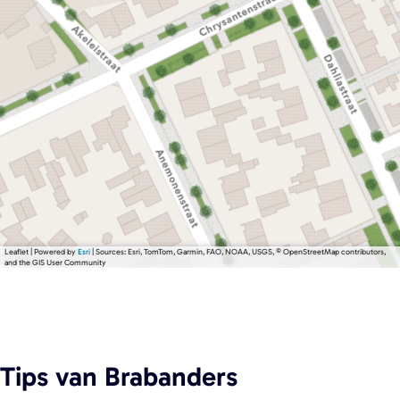
Leaflet
|
Powered by
Esri
| Sources: Esri, TomTom, Garmin, FAO, NOAA, USGS, © OpenStreetMap contributors,
and the GIS User Community
Tips
van Brabanders