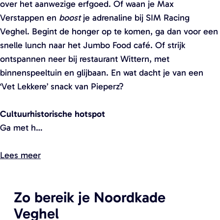
over het aanwezige erfgoed. Of waan je Max
r
r
Verstappen en
boost
je adrenaline bij SIM Racing
o
o
Veghel. Begint de honger op te komen, ga dan voor een
t
t
snelle lunch naar het Jumbo Food café. Of strijk
e
e
ontspannen neer bij restaurant Wittern, met
a
a
binnenspeeltuin en glijbaan. En wat dacht je van een
f
f
‘Vet Lekkere’ snack van Pieperz?
b
b
e
e
Cultuurhistorische hotspot
e
e
Ga met h…
l
l
d
d
Lees meer
i
i
n
n
g
g
Zo bereik je Noordkade
N
N
Veghel
o
o