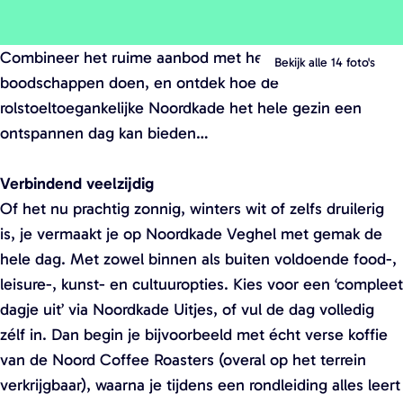
O
O
p
p
Combineer het ruime aanbod met het gemak van
e
e
Bekijk alle 14 foto's
boodschappen doen, en ontdek hoe de
n
n
rolstoeltoegankelijke Noordkade het hele gezin een
p
p
ontspannen dag kan bieden…
o
o
p
p
Verbindend veelzijdig
u
u
Of het nu prachtig zonnig, winters wit of zelfs druilerig
p
p
is, je vermaakt je op Noordkade Veghel met gemak de
m
m
hele dag. Met zowel binnen als buiten voldoende food-,
e
e
leisure-, kunst- en cultuuropties. Kies voor een ‘compleet
t
t
dagje uit’ via Noordkade Uitjes, of vul de dag volledig
v
v
zélf in. Dan begin je bijvoorbeeld met écht verse koffie
e
e
van de Noord Coffee Roasters (overal op het terrein
r
r
verkrijgbaar), waarna je tijdens een rondleiding alles leert
g
g