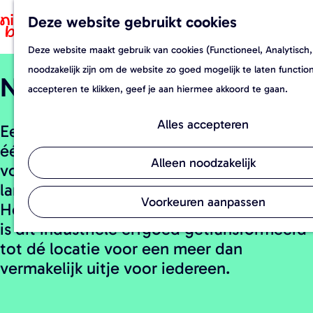
Deze website gebruikt cookies
F
Z
a
o
Deze website maakt gebruik van cookies (Functioneel, Analytisch,
G
v
e
noodzakelijk zijn om de website zo goed mogelijk te laten functi
Noordkade Veghel
a
o
k
accepteren te klikken, geef je aan hiermee akkoord te gaan.
n
r
e
a
i
n
Alles accepteren
Een eeuw geleden groeide Veghel uit tot
a
e
één van de belangrijkste
r
t
Alleen noodzakelijk
voedingsmiddelenknooppunten van het
d
e
land, centraal gelegen tussen ’s-
e
n
Voorkeuren aanpassen
Hertogenbosch en Eindhoven. Inmiddels
h
is dit industriële erfgoed getransformeerd
o
tot dé locatie voor een meer dan
m
vermakelijk uitje voor iedereen.
e
p