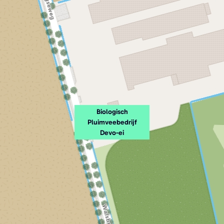
v
o
-
e
i
Biologisch
Pluimveebedrijf
Devo-ei