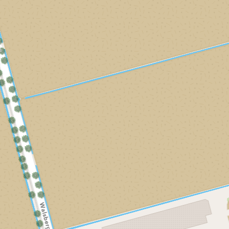
r
e
b
r
l
i
d
e
i
u
j
r
d
j
i
f
i
r
f
m
D
j
i
D
v
e
f
j
e
e
v
D
f
v
e
o
e
D
o
b
-
v
e
-
e
e
o
v
e
d
i
-
o
i
r
e
-
i
i
e
j
i
f
D
e