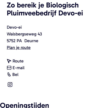
Zo bereik je Biologisch
a
a
Pluimveebedrijf Devo-ei
f
f
b
b
e
e
Devo-ei
e
e
Walsbergseweg 43
l
l
5752 PA
Deurne
d
d
n
Plan je route
i
i
a
n
n
n
a
Route
g
g
a
n
r
E-mail
E
K
B
a
a
B
Bel
i
i
i
r
a
i
e
p
I
o
B
r
o
r
p
n
l
i
B
l
a
e
s
o
o
i
o
Openingstijden
u
n
t