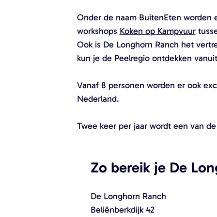
o
Onder de naam BuitenEten worden er
p
workshops
Koken op Kampvuur
tusse
u
Ook is De Longhorn Ranch het vertre
p
kun je de Peelregio ontdekken vanui
m
e
Vanaf 8 personen worden er ook exc
t
Nederland.
v
e
Twee keer per jaar wordt een van de
r
g
r
Zo bereik je De Lo
o
t
De Longhorn Ranch
e
Beliënberkdijk 42
a