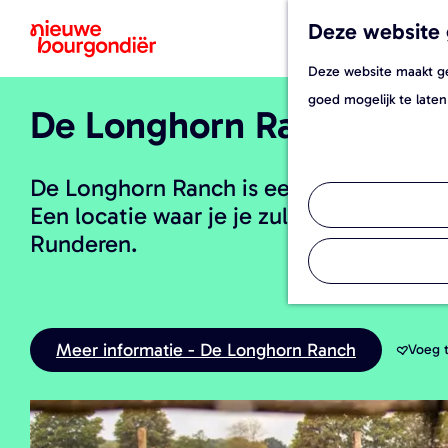
Deze website 
Deze website maakt geb
G
goed mogelijk te laten
De Longhorn Ranch
a
n
a
De Longhorn Ranch is een bijzondere bo
a
Een locatie waar je je zult wanen in h
r
Runderen.
d
e
h
o
Meer informatie - De Longhorn Ranch
Voeg t
Voeg toe 
m
e
p