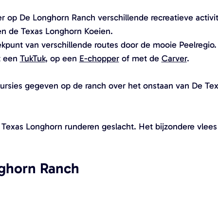
o
 op De Longhorn Ranch verschillende recreatieve activi
p
n de Texas Longhorn Koeien.
u
kpunt van verschillende routes door de mooie Peelregio
p
t een
TukTuk
, op een
E-chopper
of met de
Carver
.
m
e
ursies gegeven op de ranch over het onstaan van De Te
t
v
e
 Texas Longhorn runderen geslacht. Het bijzondere vlee
r
g
r
nghorn Ranch
o
t
e
a