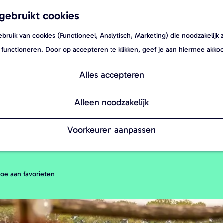
gebruikt cookies
ruik van cookies (Functioneel, Analytisch, Marketing) die noodzakelijk 
 functioneren. Door op accepteren te klikken, geef je aan hiermee akko
Alles accepteren
erderij in Someren. Hier vind je de enige
Alleen noodzakelijk
et wilde westen. Op De Longhorn Ranch kun 
Voorkeuren aanpassen
oe aan favorieten
aan favorieten