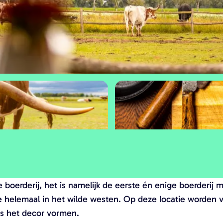
O
p
 boerderij, het is namelijk de eerste én enige boerderij
e
 helemaal in het wilde westen. Op deze locatie worden ver
n
ns het decor vormen.
p