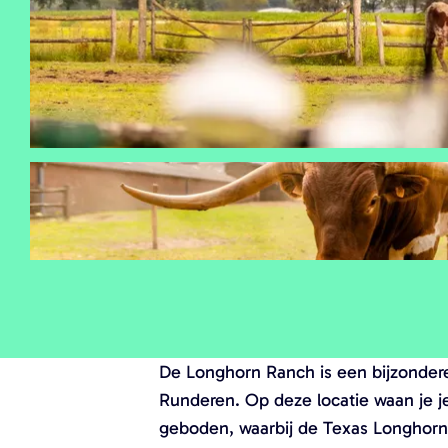
a
g
e
O
p
De Longhorn Ranch is een bijzondere
e
Runderen. Op deze locatie waan je je
n
geboden, waarbij de Texas Longhor
p