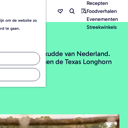
Recepten
F
Z
Foodverhalen
a
o
M
Evenementen
zijn om de website zo
v
e
e
Streekwinkels
ord te gaan.
o
k
n
r
e
u
i
n
 Texas Longhorn kudde van Nederland.
e
je recreëren tussen de Texas Longhorn
t
e
n