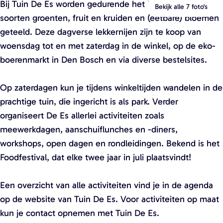
Bij Tuin De Es worden gedurende het jaar meer dan 80
e
e
Bekijk alle 7 foto's
soorten groenten, fruit en kruiden en (eetbare) bloemen
n
n
geteeld. Deze dagverse lekkernijen zijn te koop van
p
p
woensdag tot en met zaterdag in de winkel, op de eko-
o
o
boerenmarkt in Den Bosch en via diverse bestelsites.
p
p
u
u
Op zaterdagen kun je tijdens winkeltijden wandelen in de
p
p
prachtige tuin, die ingericht is als park. Verder
m
m
organiseert De Es allerlei activiteiten zoals
e
e
meewerkdagen, aanschuiflunches en -diners,
t
t
workshops, open dagen en rondleidingen. Bekend is het
v
v
Foodfestival, dat elke twee jaar in juli plaatsvindt!
e
e
r
r
Een overzicht van alle activiteiten vind je in de agenda
g
g
op de website van Tuin De Es. Voor activiteiten op maat
r
r
kun je contact opnemen met Tuin De Es.
o
o