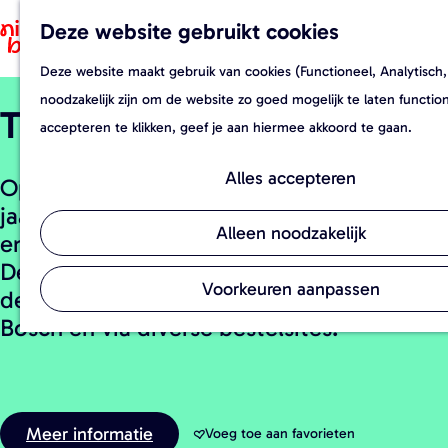
Deze website gebruikt cookies
F
Z
a
o
Deze website maakt gebruik van cookies (Functioneel, Analytisch,
G
v
e
noodzakelijk zijn om de website zo goed mogelijk te laten functi
Tuin De Es
a
o
k
accepteren te klikken, geef je aan hiermee akkoord te gaan.
n
r
e
a
i
n
Alles accepteren
Op Tuinderij De Es worden gedurende het
a
e
jaar meer dan 80 soorten groenten, fruit
r
t
Alleen noodzakelijk
en kruiden en (eetbare) bloemen geteeld.
d
e
Deze dagverse lekkernijen zijn te koop in
e
n
Voorkeuren aanpassen
de winkel, op de eko-boerenmarkt in Den
h
Bosch en via diverse bestelsites.
o
m
e
p
Meer informatie
Voeg toe aan favorieten
Voeg toe aan favorieten