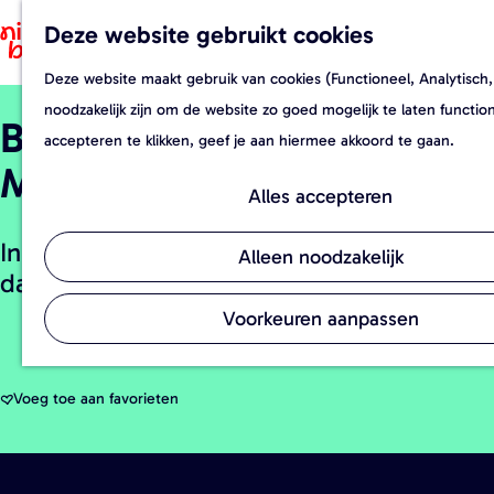
Deze website gebruikt cookies
F
Z
a
o
Deze website maakt gebruik van cookies (Functioneel, Analytisch,
G
v
e
noodzakelijk zijn om de website zo goed mogelijk te laten functi
Boerderijwinkel Theo
a
o
k
accepteren te klikken, geef je aan hiermee akkoord te gaan.
n
r
e
Machielsen
a
i
n
Alles accepteren
a
e
In deze buurtwinkel kun je terecht voor je
r
t
Alleen noodzakelijk
dagelijkse groenten, fruit en planten.
d
e
e
n
Voorkeuren aanpassen
h
o
Voeg toe aan favorieten
Voeg toe aan favorieten
m
e
p