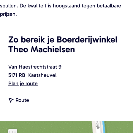
spullen. De kwaliteit is hoogstaand tegen betaalbare
o
prijzen.
p
u
p
Zo bereik je Boerderijwinkel
m
Theo Machielsen
e
t
v
Van Haestrechtstraat 9
e
5171 RB
Kaatsheuvel
r
n
Plan je route
g
a
r
n
a
Route
o
a
r
t
a
B
e
r
o
a