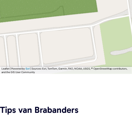
Leaflet
|
Powered by
Esri
| Sources: Esri, TomTom, Garmin, FAO, NOAA, USGS, © OpenStreetMap contributors,
and the GIS User Community
Tips
van Brabanders