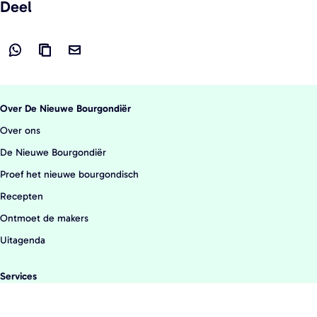
Deel
D
L
D
e
i
e
e
n
e
Over De Nieuwe Bourgondiër
l
k
l
Over ons
d
k
d
De Nieuwe Bourgondiër
e
o
e
Proef het nieuwe bourgondisch
z
p
z
e
i
e
Recepten
p
ë
p
Ontmoet de makers
a
r
a
Uitagenda
g
e
g
i
n
i
Services
n
n
Aanmelden locatie/evenement
a
a