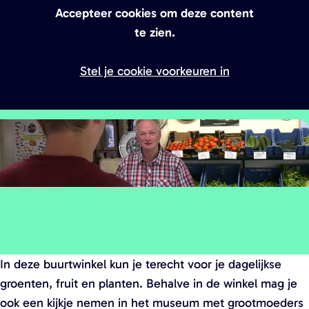
a
Accepteer cookies om deze content
g
te zien.
e
Stel je cookie voorkeuren in
O
p
In deze buurtwinkel kun je terecht voor je dagelijkse
e
groenten, fruit en planten. Behalve in de winkel mag je
n
ook een kijkje nemen in het museum met grootmoeders
p