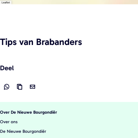
Leaflet
Tips
van Brabanders
Deel
D
L
D
e
i
e
e
n
e
Over De Nieuwe Bourgondiër
l
k
l
Over ons
d
k
d
De Nieuwe Bourgondiër
e
o
e