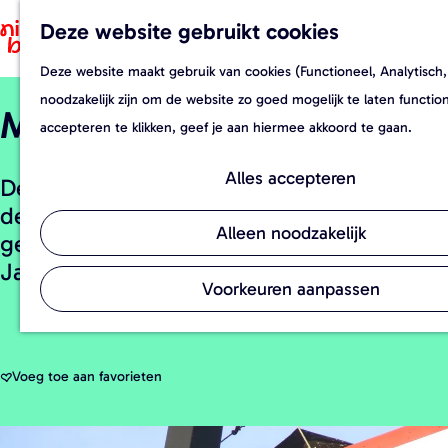
Deze website gebruikt cookies
F
Z
a
o
Deze website maakt gebruik van cookies (Functioneel, Analytisch,
G
v
e
noodzakelijk zijn om de website zo goed mogelijk te laten functi
Molen De Twee Vrienden
a
o
k
accepteren te klikken, geef je aan hiermee akkoord te gaan.
n
r
e
a
i
n
Alles accepteren
De ronde stenen bergkorenmolen staat in
a
e
de wijk Nieuw-Borgvliet. De molen is
r
t
Alleen noodzakelijk
gebouwd anno 1890 door Jean Baptist
d
e
Janszoon en J. Elst.
e
n
Voorkeuren aanpassen
h
o
m
Voeg toe aan favorieten
Voeg toe aan favorieten
e
p