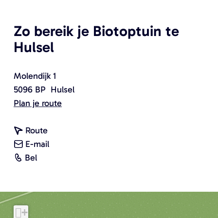
Zo bereik je Biotoptuin te
Hulsel
Molendijk 1
5096 BP
Hulsel
n
Plan je route
a
n
a
Route
a
n
r
E-mail
B
a
a
B
Bel
i
r
a
i
o
B
r
o
t
i
B
t
+
o
o
i
o