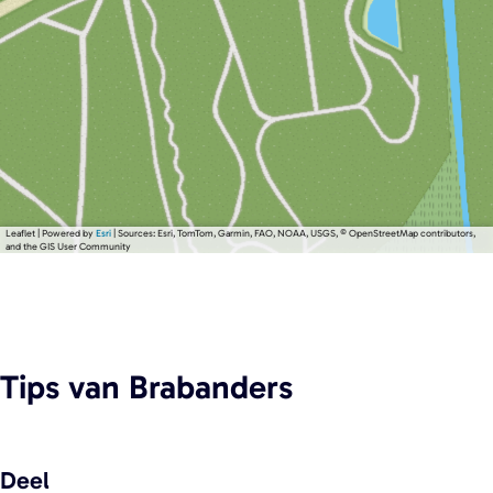
Leaflet
|
Powered by
Esri
| Sources: Esri, TomTom, Garmin, FAO, NOAA, USGS, © OpenStreetMap contributors,
and the GIS User Community
Tips
van Brabanders
Deel