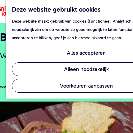
Deze website gebruikt cookies
F
Z
a
o
Deze website maakt gebruik van cookies (Functioneel, Analytisch,
G
v
e
noodzakelijk zijn om de website zo goed mogelijk te laten functi
Biotoptuin te Hulsel
a
o
k
accepteren te klikken, geef je aan hiermee akkoord te gaan.
n
r
e
a
i
n
Alles accepteren
Verkoop eigen biologische producten
a
e
r
t
Alleen noodzakelijk
d
e
e
n
Voorkeuren aanpassen
Voeg toe aan favorieten
Voeg toe aan favorieten
h
o
m
e
p