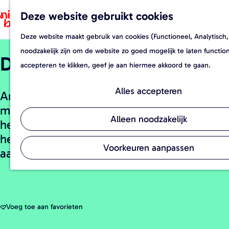
Deze website gebruikt cookies
F
Z
a
o
Deze website maakt gebruik van cookies (Functioneel, Analytisch,
G
v
e
noodzakelijk zijn om de website zo goed mogelijk te laten functi
Doe-boerderij An’t Hoag
a
o
k
accepteren te klikken, geef je aan hiermee akkoord te gaan.
n
r
e
a
i
n
Alles accepteren
An’t Hoag is een natuur inclusieve
a
e
monumentale doe-boerderij midden in
r
t
Alleen noodzakelijk
het natuurrijke agrarische buitengebied in
d
e
het Oost-Brabantse Rijkevoort-de Walsert
e
n
Voorkeuren aanpassen
aan de rand van de Peel. Ant-hoag.nl
h
o
m
e
Voeg toe aan favorieten
Voeg toe aan favorieten
p