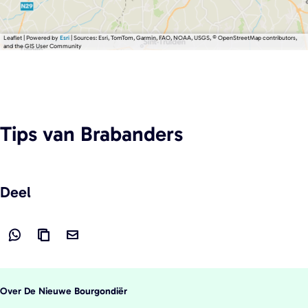
Leaflet
|
Powered by
Esri
| Sources: Esri, TomTom, Garmin, FAO, NOAA, USGS, © OpenStreetMap contributors,
and the GIS User Community
Tips
van Brabanders
Deel
D
L
D
e
i
e
e
n
e
Over De Nieuwe Bourgondiër
l
k
l