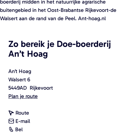
boerderij midden in het natuurrijke agrarische
buitengebied in het Oost-Brabantse Rijkevoort-de
Walsert aan de rand van de Peel. Ant-hoag.nl
Zo bereik je Doe-boerderij
An’t Hoag
An’t Hoag
Walsert 6
5449AD
Rijkevoort
n
Plan je route
a
n
a
Route
a
n
r
E-mail
D
a
a
D
Bel