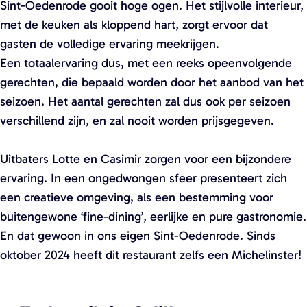
Sint-Oedenrode gooit hoge ogen. Het stijlvolle interieur,
o
o
met de keuken als kloppend hart, zorgt ervoor dat
p
p
gasten de volledige ervaring meekrijgen.
u
u
Een totaalervaring dus, met een reeks opeenvolgende
p
p
gerechten, die bepaald worden door het aanbod van het
m
m
seizoen. Het aantal gerechten zal dus ook per seizoen
e
e
verschillend zijn, en zal nooit worden prijsgegeven.
t
t
v
v
Uitbaters Lotte en Casimir zorgen voor een bijzondere
e
e
ervaring. In een ongedwongen sfeer presenteert zich
r
r
een creatieve omgeving, als een bestemming voor
g
g
buitengewone ‘fine-dining’, eerlijke en pure gastronomie.
r
r
En dat gewoon in ons eigen Sint-Oedenrode. Sinds
o
o
oktober 2024 heeft dit restaurant zelfs een Michelinster!
t
t
e
e
a
a