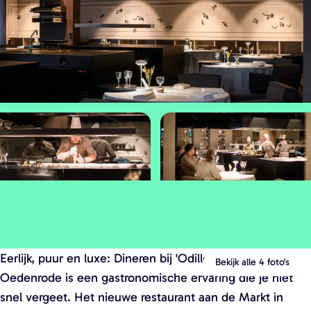
a
g
e
O
O
p
p
Eerlijk, puur en luxe: Dineren bij 'Odille' in Sint-
e
e
Bekijk alle 4 foto's
Oedenrode is een gastronomische ervaring die je niet
n
n
snel vergeet. Het nieuwe restaurant aan de Markt in
p
p