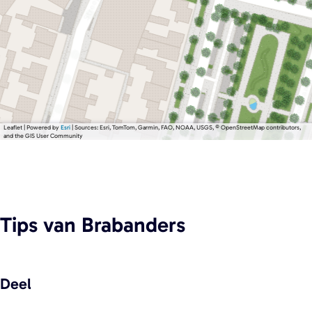
Leaflet
|
Powered by
Esri
| Sources: Esri, TomTom, Garmin, FAO, NOAA, USGS, © OpenStreetMap contributors,
and the GIS User Community
Tips
van Brabanders
Deel