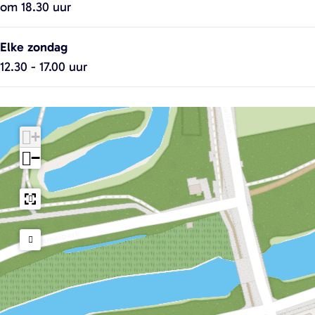
om 18.30 uur
Elke zondag
12.30 - 17.00 uur
+
−