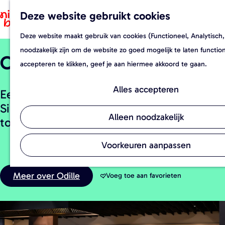
Deze website gebruikt cookies
F
Z
a
o
Deze website maakt gebruik van cookies (Functioneel, Analytisch,
G
v
e
noodzakelijk zijn om de website zo goed mogelijk te laten functi
Odille
a
o
k
accepteren te klikken, geef je aan hiermee akkoord te gaan.
n
r
e
a
i
n
Alles accepteren
Eerlijk, puur en luxe: Dineren bij 'Odille' in
a
e
Sint-Oedenrode is een gastronomische
r
t
Alleen noodzakelijk
totaalervaring die je niet snel vergeet.
d
e
e
n
Voorkeuren aanpassen
h
o
Meer over Odille
Voeg toe aan favorieten
Voeg toe aan favorieten
m
e
p