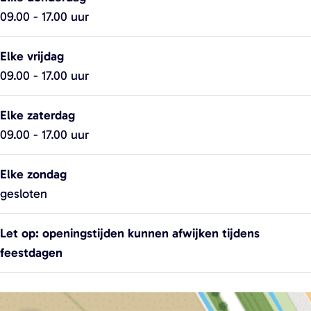
R
e
D
R
09.00 - 17.00 uur
e
n
e
e
i
R
n
i
Elke vrijdag
j
e
R
j
09.00 - 17.00 uur
e
i
e
e
r
j
i
r
Elke zaterdag
A
e
j
A
09.00 - 17.00 uur
g
r
e
g
r
A
r
r
Elke zondag
o
g
A
o
gesloten
r
g
o
r
Let op: openingstijden kunnen afwijken tijdens
o
feestdagen