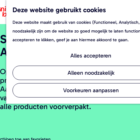
Deze website gebruikt cookies
F
Z
a
o
Deze website maakt gebruik van cookies (Functioneel, Analytisch,
G
v
e
noodzakelijk zijn om de website zo goed mogelijk te laten functi
Streekwinkel Den Reijer
a
o
k
accepteren te klikken, geef je aan hiermee akkoord te gaan.
n
r
e
Agro
a
i
n
Alles accepteren
a
e
Op deze boerderij vind je alleen
r
t
Alleen noodzakelijk
producten direct van het land.
d
e
Aardappelen, uien en biologische eieren,
e
n
Voorkeuren aanpassen
vanwege het zelfbedieningsconcept zijn
h
alle producten voorverpakt.
o
m
e
p
Voeg toe aan favorieten
Voeg toe aan favorieten