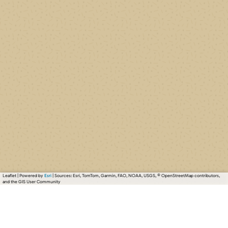
Leaflet
|
Powered by
Esri
| Sources: Esri, TomTom, Garmin, FAO, NOAA, USGS, © OpenStreetMap contributors,
and the GIS User Community