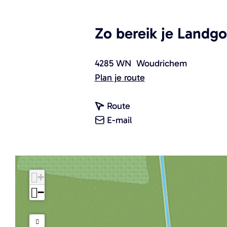
Zo bereik je Landgo
4285 WN
Woudrichem
n
Plan je route
a
n
a
Route
a
n
r
E-mail
a
a
L
r
a
a
L
r
n
+
a
L
d
n
a
g
−
d
n
o
g
d
e