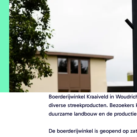
a
g
e
Boerderijwinkel Kraaiveld in Woudri
diverse streekproducten. Bezoekers
duurzame landbouw en de productie 
De boerderijwinkel is geopend op zat