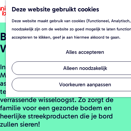
Deze website gebruikt cookies
F
Z
a
o
Deze website maakt gebruik van cookies (Functioneel, Analytisch,
G
v
e
noodzakelijk zijn om de website zo goed mogelijk te laten functi
Biologische streekwinkel
a
o
k
accepteren te klikken, geef je aan hiermee akkoord te gaan.
n
r
e
Wijtvliet
a
i
n
Alles accepteren
a
e
In de biologische streekwinkel van Bart en
r
t
Alleen noodzakelijk
Marieke Wijtvliet vind je een uitgebreid
d
e
assortiment producten. Met vaste jaarlijks
e
n
Voorkeuren aanpassen
terugkerende producten én een
h
verrassende wisseloogst. Zo zorgt de
o
familie voor een gezonde bodem en
m
heerlijke streekproducten die je bord
e
zullen sieren!
p