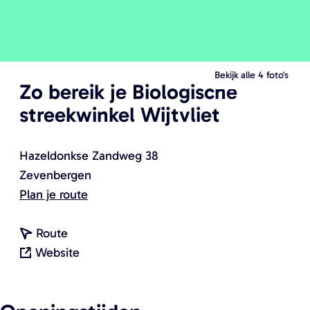
O
O
p
p
e
e
Bekijk alle 4 foto's
Zo bereik je Biologische
n
n
streekwinkel Wijtvliet
p
p
o
o
p
p
Hazeldonkse Zandweg 38
u
u
Zevenbergen
p
p
n
Plan je route
m
m
a
e
e
n
a
Route
t
t
a
v
r
Website
v
v
a
a
B
e
e
r
n
i
r
r