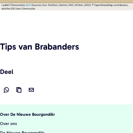
Leaflet
|
Powered by
Esri
| Sources: Esri, TomTom, Garmin, FAO, NOAA, USGS, © OpenStreetMap contributors,
and the GIS User Community
Tips
van Brabanders
Deel
D
L
D
e
i
e
e
n
e
Over De Nieuwe Bourgondiër
l
k
l
Over ons
d
k
d
De Nieuwe Bourgondiër