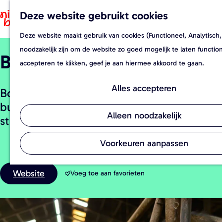
Deze website gebruikt cookies
F
Z
a
o
Deze website maakt gebruik van cookies (Functioneel, Analytisch,
G
v
e
noodzakelijk zijn om de website zo goed mogelijk te laten functi
Buffelgaard Verschure
a
o
k
accepteren te klikken, geef je aan hiermee akkoord te gaan.
n
r
e
a
i
n
Alles accepteren
Boerderijwinkel in Wijk en Aalburg met
a
e
buffelmelkproducten, vlees, ijs en
r
t
Alleen noodzakelijk
streekpakketten.
d
e
e
n
Voorkeuren aanpassen
h
o
Website
Voeg toe aan favorieten
Voeg toe aan favorieten
m
e
p