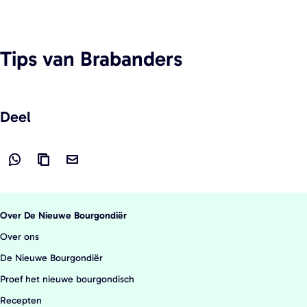
Tips
van Brabanders
Deel
D
L
D
e
i
e
e
n
e
Over De Nieuwe Bourgondiër
l
k
l
Over ons
d
k
d
De Nieuwe Bourgondiër
e
o
e
Proef het nieuwe bourgondisch
z
p
z
e
i
e
Recepten