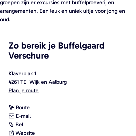
groepen zijn er excursies met buffelproeverij en
arrangementen. Een leuk en uniek uitje voor jong en
oud.
Zo bereik je Buffelgaard
Verschure
Klaverplak 1
4261 TE
Wijk en Aalburg
n
Plan je route
a
n
a
Route
a
n
r
E-mail
B
a
a
B
Bel
u
r
a
v
u
Website