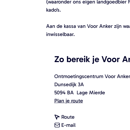
(waaronder ons eigen landgoedbier Fa
kado’s.
Aan de kassa van Voor Anker zijn waa
inwisselbaar.
Zo bereik je Voor A
Ontmoetingscentrum Voor Anke
Dunsedijk 3A
5094 BA
Lage Mierde
n
Plan je route
a
n
a
Route
a
n
r
E-mail