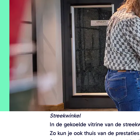
a
g
e
Streekwinkel
In de gekoelde vitrine van de stree
Zo kun je ook thuis van de prestatie