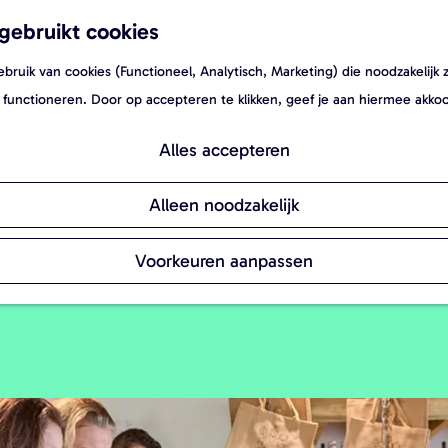
gebruikt cookies
ruik van cookies (Functioneel, Analytisch, Marketing) die noodzakelijk 
 functioneren. Door op accepteren te klikken, geef je aan hiermee akko
Alles accepteren
 de streekwinkel van Voor Anker worden dag
Alleen noodzakelijk
 thuis van de prestaties van onze keukenb
Voorkeuren aanpassen