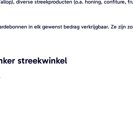
llop), diverse streekproducten (o.a. honing, confiture, f
rdebonnen in elk gewenst bedrag verkrijgbaar. Ze zijn zow
nker streekwinkel
r