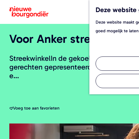
Deze website 
Deze website maakt geb
G
goed mogelijk te laten
Voor Anker streekwinkel
a
n
a
StreekwinkelIn de gekoelde vitrine van
a
gerechten gepresenteerd. Zo kun je ook
r
e...
d
e
h
o
Voeg toe aan favorieten
Voeg toe aan favorieten
m
e
p