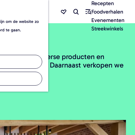
Recepten
F
Z
Foodverhalen
a
o
M
Evenementen
zijn om de website zo
v
e
e
Streekwinkels
ord te gaan.
o
k
n
r
e
u
i
n
elijks nieuwe verse producten en
e
rigade genieten. Daarnaast verkopen we
t
e
n