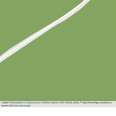
Leaflet
|
Powered by
Esri
| Sources: Esri, TomTom, Garmin, FAO, NOAA, USGS, © OpenStreetMap contributors,
and the GIS User Community