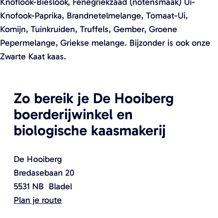
Knoflook-Bieslook, Fenegriekzaad (notensmaak) Ui-
e
e
Knofook-Paprika, Brandnetelmelange, Tomaat-Ui,
a
a
Komijn, Tuinkruiden, Truffels, Gember, Groene
f
f
Pepermelange, Griekse melange. Bijzonder is ook onze
b
b
Zwarte Kaat kaas.
e
e
e
e
l
l
Zo bereik je De Hooiberg
d
d
boerderijwinkel en
i
i
biologische kaasmakerij
n
n
g
g
D
B
De Hooiberg
e
o
Bredasebaan 20
H
e
5531 NB
Bladel
o
r
n
Plan je route
o
d
a