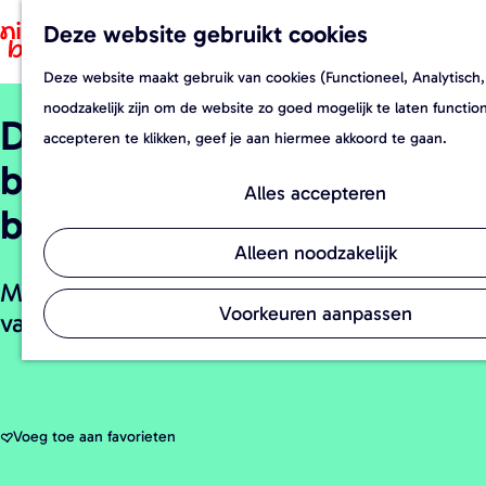
Deze website gebruikt cookies
F
Z
a
o
Deze website maakt gebruik van cookies (Functioneel, Analytisch,
G
v
e
noodzakelijk zijn om de website zo goed mogelijk te laten functi
De Hooiberg
a
o
k
accepteren te klikken, geef je aan hiermee akkoord te gaan.
n
r
e
boerderijwinkel en
a
i
n
Alles accepteren
biologische kaasmakerij
a
e
r
t
Alleen noodzakelijk
d
e
Mooie streekwinkel in het buitengebied
e
n
Voorkeuren aanpassen
van Bladel
h
o
m
e
Voeg toe aan favorieten
Voeg toe aan favorieten
p