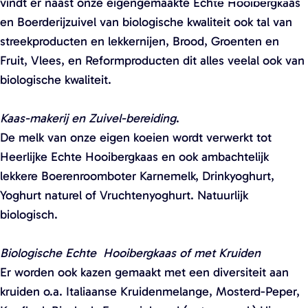
vindt er naast onze eigengemaakte Echte Hooibergkaas
n
n
en Boerderijzuivel van biologische kwaliteit ook tal van
p
p
streekproducten en lekkernijen, Brood, Groenten en
o
o
Fruit, Vlees, en Reformproducten dit alles veelal ook van
p
p
biologische kwaliteit.
u
u
p
p
Kaas-makerij en Zuivel-bereiding
.
m
m
De melk van onze eigen koeien wordt verwerkt tot
e
e
Heerlijke Echte Hooibergkaas en ook ambachtelijk
t
t
lekkere Boerenroomboter Karnemelk, Drinkyoghurt,
v
v
Yoghurt naturel of Vruchtenyoghurt. Natuurlijk
e
e
biologisch.
r
r
g
g
Biologische Echte Hooibergkaas of met Kruiden
r
r
Er worden ook kazen gemaakt met een diversiteit aan
o
o
kruiden o.a. Italiaanse Kruidenmelange, Mosterd-Peper,
t
t