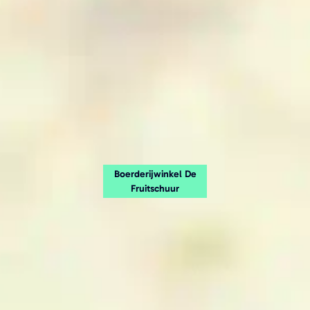
Boerderijwinkel De
Fruitschuur