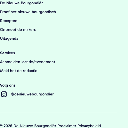
i
n
i
De Nieuwe Bourgondiër
v
n
n
Proef het nieuwe bourgondisch
e
a
a
Recepten
n
o
o
Ontmoet de makers
d
p
p
o
Uitagenda
W
e
o
h
-
Services
r
a
m
:
Aanmelden locatie/evenement
t
a
Meld het de redactie
s
i
A
l
Volg ons
p
@denieuwebourgondier
p
© 2026 De Nieuwe Bourgondiër
Proclaimer
Privacybeleid