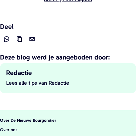
Deel
D
L
D
e
i
e
Deze blog werd je aangeboden door:
e
n
e
l
k
l
Redactie
d
k
d
Lees alle tips van Redactie
G
e
o
e
e
z
p
z
s
e
i
e
c
p
ë
p
h
a
r
a
Over De Nieuwe Bourgondiër
r
g
e
g
Over ons
e