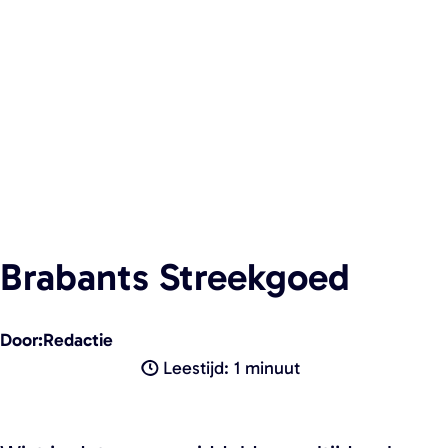
a
g
e
Brabants Streekgoed
Door:
Redactie
Leestijd: 1 minuut