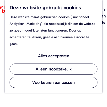
Recepten
Deze website gebruikt cookies
F
Z
Foodverhalen
a
o
M
Evenementen
Deze website maakt gebruik van cookies (Functioneel,
G
v
e
e
Streekwinkels
Analytisch, Marketing) die noodzakelijk zijn om de website
a
o
k
n
zo goed mogelijk te laten functioneren. Door op
n
r
e
u
accepteren te klikken, geef je aan hiermee akkoord te
a
i
n
gaan.
a
e
r
t
Alles accepteren
d
e
e
n
Alleen noodzakelijk
h
o
Voorkeuren aanpassen
m
e
p