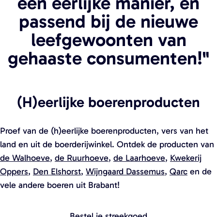
een eerlijke manier, en
passend bij de nieuwe
leefgewoonten van
gehaaste consumenten!"
(H)eerlijke boerenproducten
Proef van de (h)eerlijke boerenproducten, vers van het
land en uit de boerderijwinkel. Ontdek de producten van
de Walhoeve
,
de Ruurhoeve
,
de Laarhoeve
,
Kwekerij
Oppers
,
Den Elshorst
,
Wijngaard Dassemus
,
Qarc
en de
vele andere boeren uit Brabant!
Bestel je streekgoed