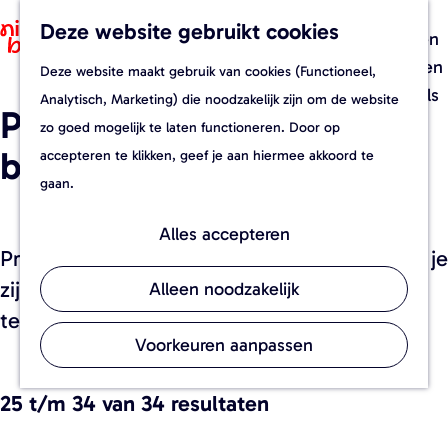
Recepten
Deze website gebruikt cookies
F
Z
Foodverhalen
a
o
M
Evenementen
Deze website maakt gebruik van cookies (Functioneel,
G
v
e
e
Streekwinkels
Analytisch, Marketing) die noodzakelijk zijn om de website
Proef het nieuwe
a
o
k
n
zo goed mogelijk te laten functioneren. Door op
n
r
e
u
bourgondisch
accepteren te klikken, geef je aan hiermee akkoord te
a
i
n
gaan.
a
e
r
t
Alles accepteren
Proef het nieuwe bourgondisch: Waar moet je
d
e
e
zijn in Brabant om het nieuwe bourgondisch
n
Alleen noodzakelijk
h
te proeven en beleven?
o
Voorkeuren aanpassen
m
e
25 t/m 34 van 34 resultaten
p