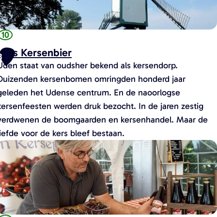
e
n
u
t
n
s
e
v
t
10
M
a
e
a
Ujes Kersenbier
n
r
B
a
Uden staat van oudsher bekend als kersendorp.
J
)
s
Duizenden kersenbomen omringden honderd jaar
e
h
geleden het Udense centrum. En de naoorlogse
o
kersenfeesten werden druk bezocht. In de jaren zestig
r
s
verdwenen de boomgaarden en kersenhandel. Maar de
e
t
liefde voor de kers bleef bestaan.
n
U
e
s
K
e