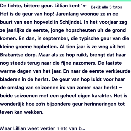
De lichte, bittere geur. Lillian kent ‘m maar al te goed.
e
e
Bekijk alle 5 foto's
Het is de geur van hop! Jarenlang woonde ze in de
n
n
buurt van een hopveld in Schijndel. In het voorjaar zag
p
p
ze jaarlijks de eerste, jonge hopscheuten uit de grond
o
o
komen. En dan, in september, die typische geur van die
p
p
kleine groene hopbellen. Al tien jaar is ze weg uit het
u
u
Brabantse dorp. Maar als ze hop ruikt, brengt dat haar
p
p
nog steeds terug naar die fijne nazomers. De laatste
m
m
warme dagen van het jaar. En naar de eerste verkleurde
e
e
bladeren in de herfst. De geur van hop luidt voor haar
t
t
de omslag van seizoenen in: van zomer naar herfst –
v
v
beide seizoenen met een geheel eigen karakter. Het is
e
e
wonderlijk hoe zo’n bijzondere geur herinneringen tot
r
r
leven kan wekken.
g
g
r
r
Maar Lillian weet verder niets van b…
o
o