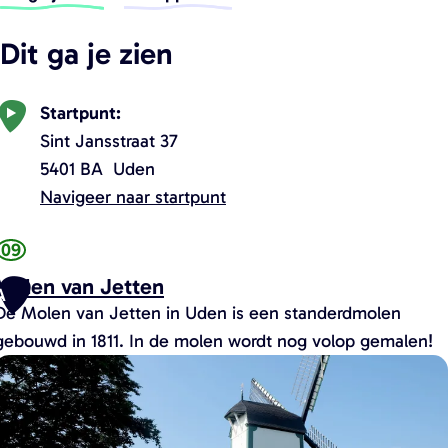
(
k
e
k
k
b
n
e
e
e
a
O
i
g
a
Dit ga je zien
e
p
l
w
r
e
i
Startpunt:
n
j
Sint Jansstraat 37
z
t
e
5401 BA
Uden
e
r
Navigeer naar startpunt
e
i
n
n
09
n
g
Molen van Jetten
i
B
A
r
e
De Molen van Jetten in Uden is een standerdmolen
o
u
gebouwd in 1811. In de molen wordt nog volop gemalen!
u
M
w
w
o
v
r
e
o