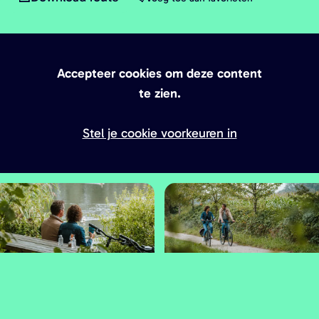
a
g
e
Accepteer cookies om deze content
te zien.
Stel je cookie voorkeuren in
O
O
p
p