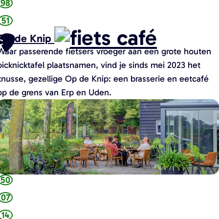
98
51
s
Op de Knip
e
C
Waar passerende fietsers vroeger aan een grote houten
n
picknicktafel plaatsnamen, vind je sinds mei 2023 het
b
knusse, gezellige Op de Knip: een brasserie en eetcafé
op de grens van Erp en Uden.
e
O
p
d
e
K
n
50
07
p
14