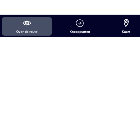
Over de route
Knooppunten
Kaart
Over De Nieuwe Bourgondiër
Over ons
De Nieuwe Bourgondiër
Proef het nieuwe bourgondisch
Recepten
Ontmoet de makers
Uitagenda
Services
Aanmelden locatie/evenement