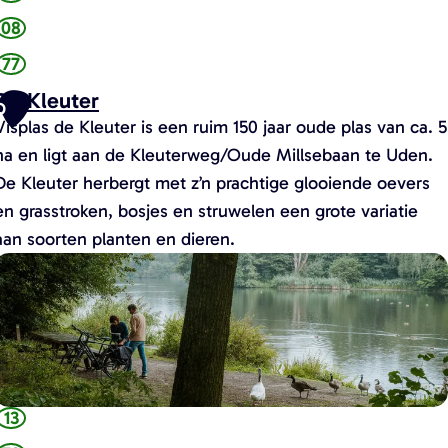
08
77
De Kleuter
D
Visplas de Kleuter is een ruim 150 jaar oude plas van ca. 5
ha en ligt aan de Kleuterweg/Oude Millsebaan te Uden.
De Kleuter herbergt met z’n prachtige glooiende oevers
en grasstroken, bosjes en struwelen een grote variatie
aan soorten planten en dieren.
D
e
K
e
u
13