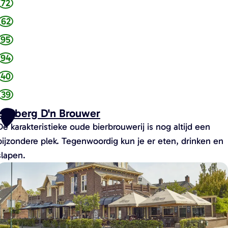
72
e
62
95
94
40
39
Herberg D'n Brouwer
E
De karakteristieke oude bierbrouwerij is nog altijd een
bijzondere plek. Tegenwoordig kun je er eten, drinken en
slapen.
H
e
b
e