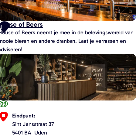
v
B
House of Beers
H
House of Beers neemt je mee in de belevingswereld van
o
mooie bieren en andere dranken. Laat je verrassen en
u
adviseren!
w
H
o
o
u
k
s
a
e
a
o
09
Eindpunt:
B
Sint Jansstraat 37
e
5401 BA
Uden
e