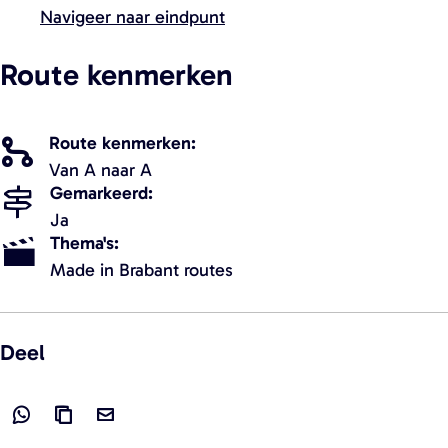
Navigeer naar eindpunt
s
Route kenmerken
Route kenmerken
Van A naar A
Gemarkeerd
Ja
Thema's
Made in Brabant routes
Deel
D
L
D