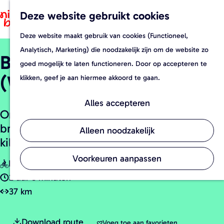
Recepten
Deze website gebruikt cookies
F
Z
Foodverhal
a
o
M
Evenement
Deze website maakt gebruik van cookies (Functioneel,
G
v
e
e
Streekwinke
Analytisch, Marketing) die noodzakelijk zijn om de website zo
Brouwroute Maashorst
a
o
k
n
goed mogelijk te laten functioneren. Door op accepteren te
n
r
e
u
(Water) | Made in Brabant
klikken, geef je aan hiermee akkoord te gaan.
a
i
n
a
e
Alles accepteren
Ontdek het belang van water in het
r
t
brouwproces met deze fietsroute van 37
d
e
Alleen noodzakelijk
kilometer door gemeente Maashorst.
e
n
h
Voorkeuren aanpassen
o
2 uur 5 minuten
m
37 km
e
p
Download route
Voeg toe aan favorieten
Voeg toe aan favorieten