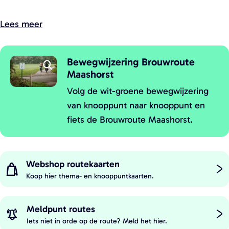
t
t
Lees meer
e
e
a
a
f
f
Bewegwijzering Brouwroute
O
b
b
Maashorst
p
e
e
e
Volg de wit-groene bewegwijzering
e
e
n
van knooppunt naar knooppunt en
l
p
l
fiets de Brouwroute Maashorst.
o
d
d
p
i
i
u
n
n
p
Webshop routekaarten
g
g
m
Koop hier thema- en knooppuntkaarten.
W
F
e
W
a
t
i
e
Meldpunt routes
v
t
e
b
Iets niet in orde op de route? Meld het hier.
e
e
t