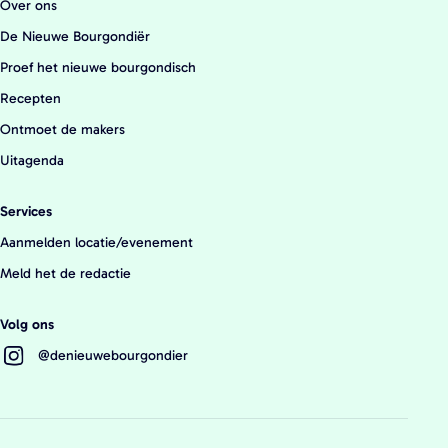
a
Over ons
g
De Nieuwe Bourgondiër
e
Proef het nieuwe bourgondisch
Recepten
Ontmoet de makers
Uitagenda
Services
Aanmelden locatie/evenement
Meld het de redactie
Volg ons
@denieuwebourgondier