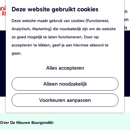
Recepten
Deze website gebruikt cookies
F
Z
Foodverhalen
a
o
M
Evenementen
Deze website maakt gebruik van cookies (Functioneel,
G
v
e
e
Streekwinkels
Analytisch, Marketing) die noodzakelijk zijn om de website
a
o
k
n
zo goed mogelijk te laten functioneren. Door op
n
r
e
u
accepteren te klikken, geef je aan hiermee akkoord te
Accepteer cookies om deze content
a
i
n
gaan.
te zien.
a
e
r
t
Alles accepteren
Stel je cookie voorkeuren in
d
e
e
n
Alleen noodzakelijk
h
o
Voorkeuren aanpassen
m
e
Over De Nieuwe Bourgondiër
p